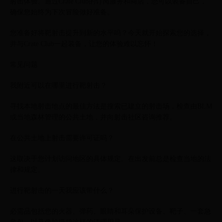
射击体验。通过Crate Club的订阅服务和商店，您可以装备自己，
确保您始终为下次冒险做好准备。
您准备好将靶射击提升到新的水平吗？今天就开始探索您的选择，
并与Crate Club一起装备，让您的体验难以忘怀！
常见问题
我附近可以在哪里进行靶射击？
寻找本地射击地点的最佳方法是搜索已建立的射击场，检查由BLM
或当地森林管理的公共土地，并向射击社区咨询推荐。
在公共土地上射击需要许可证吗？
这取决于您计划访问地区的具体规定。在出发前总是检查当地的法
律和规定。
进行靶射击的一天我应该带什么？
必需品包括您的火器、弹药、眼睛和耳朵保护设备、靶子、一套急