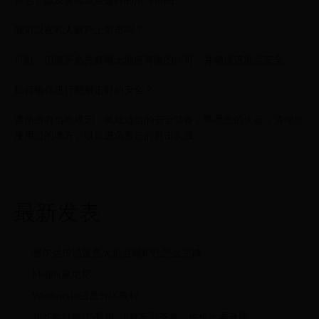
救包，以及像垃圾袋这样的清理用品。
我可以在私人财产上射击吗？
可以，但请务必先获得土地所有者的许可，并确保该地点安全。
如何确保进行靶射击时的安全？
遵循所有当地规定，佩戴适当的安全装备，熟悉您的火器，清理您
使用过的地方，以促进负责任的射击实践。
最新发表
塞尔达传说蓝色火焰点燃炉灶怎么完成
Monini莫尼尼
Windows10磁盘分区教程
2025款红旗H5亮相，8款车型齐发，性价比再升级