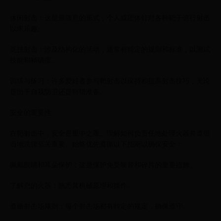
休闲射击：这是最随意的形式，个人或团体针对各种靶子进行射击
以求乐趣。
竞技射击：涉及结构化的活动，通常有特定的规则和标准，以测试
技能和精确度。
训练与练习：许多爱好者参与靶射击以保持和提高射击技巧，无论
是出于自我防卫还是狩猎准备。
安全的重要性
在靶射击中，安全是重中之重。理解如何负责任地处理火器并遵循
当地法律至关重要。始终优先遵循以下指南以确保安全：
佩戴眼睛和耳朵保护：这是保护免受噪音和碎片的重要措施。
了解您的火器：熟悉其机械原理和操作。
遵循射击场规则：每个射击场都有特定的规定，确保遵守。