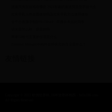
派派同类型游戏有哪些 2024有趣的派派同类型手游大全
红米手机上有桌面便签吗及红米手机怎么使用便签
全平台直播录制软件 Olived · 录播从未如此简单
功夫贷怎么样，是真的吗
苹果ID账号主要的作用是什么
Editorial Manager中稿件各种状态的含义是什么？
友情链接
Copyright © 2022 欧洲世界杯_06年世界杯梅西 - hello186.com
All Rights Reserved.