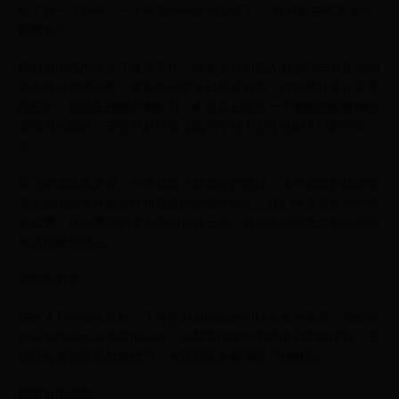
想了解一下选项，一个常见的问题就出现了：“我可以在哪里进行
靶射击？”
靶射击的场所发生了显著变化，许多公共和私人射击场与非正式的
射击地点相继出现。随着休闲射击日益受欢迎，许多爱好者正在寻
找安全、负责任的地方来练习。本文旨在提供一个全面的最佳靶射
击地点的概述，无论您是经验丰富的专业人士还是刚入门的初学
者。
通过阅读这篇文章，您将清晰了解自己的选择、这些地点的规定以
及使您的射击体验愉快和负责任的基本提示。我们将探索各种类型
的位置，从已建立的射击场到公共土地，并讨论确保安全和充实的
外出的最佳做法。
理解靶射击
在深入具体地点之前，了解靶射击的目的和好处至关重要。靶射击
包括多种与火器相关的活动，从朋友间休闲的射击到竞技体育。主
要目标包括提高射击技巧、测试新装备和享受户外时间。
靶射击的类型