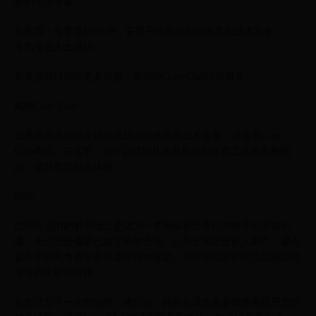
验的生存专家。
将军级：每季度$399.99，获取平均价值$561的真实战术装备——
专为专业人士设计。
有关这些订阅的更多信息，请访问Crate Club订阅服务。
购物Crate Club
如果您在寻找特定物品或想浏览最新的战术装备，请查看Crate
Club商店。在这里，您可以找到从火器配件到生存工具的各种物
品，提升您的射击体验。
结论
找到合适的靶射击地点是成为一名熟练和负责任的射手的关键步
骤。无论您是偏爱已建立的射击场、公共土地还是私人财产，重点
都在于优先考虑安全并遵守当地规定。与射击社区的交流也能提供
宝贵的见解和支持。
在您计划下一次外出时，请记住，拥有合适的装备能显著提升您的