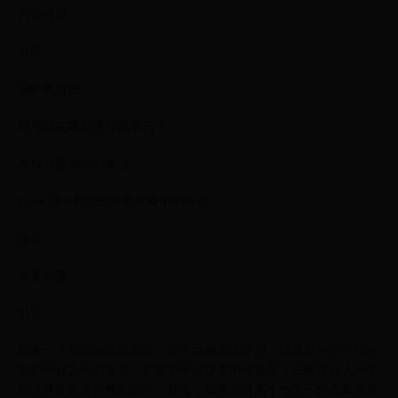
内容目录
引言
理解靶射击
我可以在哪里进行靶射击？
寻找合适地点的建议
Crate Club在您的射击体验中的角色
结论
常见问题
引言
想象一下扣动扳机的刺激，击中目标的满足感，以及分享技巧和经
验的同好之间的友情。靶射击不仅仅是磨练技能，它还是融入一个
社区并享受大自然的活动。然而，如果您对某个地区不熟悉或只是