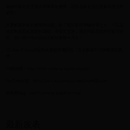
範例的設定是呈現出呼吸燈的感覺，趕快去設定自己想要的發光效
果吧！
想要解鎖更多特效應用技能，除了鎖定影音專欄文章之外，可以去
尋找有系統化規劃的課程，學習更完善，遇到問題還能即時發問老
師，穩扎穩打你也能成為影音後製小天才！
👉🏻 After Effects後製特效應用專屬課程，現在填表即可領取優惠哦
😍
FB粉絲團：https://www.facebook.com/lccnetzone
YouTube頻道：https://www.youtube.com/user/LccnetTaiwan
痞客邦Blog：http://lccnetvip.pixnet.net/blog
最新发表