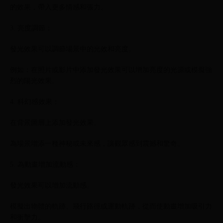
的效果，帶入更多情感和張力。
3. 亮度調節：
發光效果可以調節場景中的光效和亮度。
例如：在照片或影片中添加發光效果可以增加亮度的光源或模擬強
烈的陽光效果。
4. 科幻感效果：
在背景圖層上添加發光效果。
為場景增添一種神秘或未來感，讓觀眾感到震撼和驚奇。
5. 為動畫增加流動感：
發光效果可以增加流動感。
模擬出物體的軌跡、飛行路徑或運動軌跡，從而使動畫增加吸引力
和衝擊力。