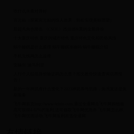
吃什么水果对胃好
宜元贴（探索宜元贴的惊人效果，轻松实现美丽愿望）
新超凡角色降临 《CSOL》杰拉德&熏的全新身份
十大重庆特色 重庆的城市特色 重庆特色文化和民俗风情
蜗牛睡眠是什么原理 蜗牛睡眠准确吗 蜗牛睡眠介绍
手机无线网怎么连接
安赫尔·迪马利亚
人行个人征信身份验证码怎么查？图文教你快速查询信用报
告！
新的一年神武有什么变化？2023神武养号思路，先洗宠还是先
刷装备
飞牛网首页http://www.feiniu.com,通过全通网去飞牛网购物最
高可获得4.62%的返利,还可领取飞牛网优惠券.飞牛网怎么样,
飞牛网优惠活动,飞牛网返利首选全通网
友情链接