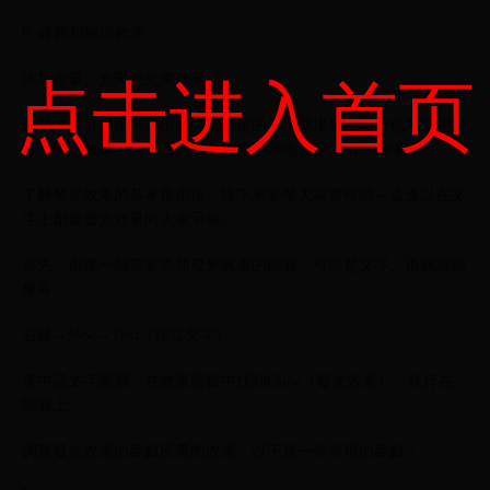
6. 修飾和轉場效果：
添加光暈、光斑或光束效果。
点击进入首页
這些效果可以用來突出或強調特定的人物或場景，同時也可以用於
打造過渡效果，使畫面從一個場景平滑地過渡到另一個場景。
了解發光效果的基本應用後，接下來要帶大家實作啦～這邊以在文
字上創建發光效果向大家示範。
首先，創建一個需要添加發光效果的圖層，可以是文字、形狀或圖
像等。
右鍵→New→Text（建立文字）
選中該文字圖層，在效果面板中找到Glow（發光效果），執行在
圖層上。
調整發光效果的參數所需的效果。以下是一些常用的參數：