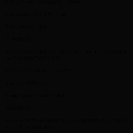
▎Glow Threshold（發光臨界值）：89.4％
▎Glow Radius（發光半徑）：120
▎Glow Intensity（強度）：2
呈現效果如下：
為了使發光效果更有動態感，加上CC Radial Fast Blur（快速放射模
糊）並調整參數至想要的效果。
▎Center（中心點座標）：648.4,333.9
▎Amount（數量）：60
▎Zoom（縮放)：Standard（標準）
完成效果如下：
最後還可利用在不同的關鍵影格設定不同的參數去做變化，就能擁
有一支發光效果的動畫啦～