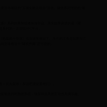
度运动项目的“五项全能运动会”游戏。融合系列传统的“暴
硬派》系列的重制或者前传作品。其实故事讲述的是《硬
是系列第一次登陆SFC平台。
《热血格斗传说》也在这年推出了。本作的主角是玩家自己
就意味着这个“随机性能”是可控的。
热血！街头篮球：加油吧灌篮英雄们》。
的篮筐挂到对面的系统，场景和道具的互动也充满乐趣。