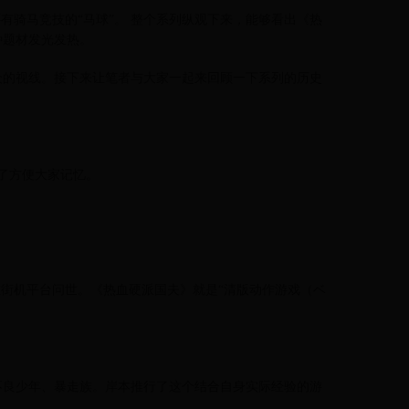
有骑马竞技的“马球”。 整个系列纵观下来，能够看出《热
种题材发光发热。
众的视线。接下来让笔者与大家一起来回顾一下系列的历史
为了方便大家记忆。
戏在街机平台问世。《热血硬派国夫》就是“清版动作游戏（ベ
不良少年、暴走族。岸本推行了这个结合自身实际经验的游