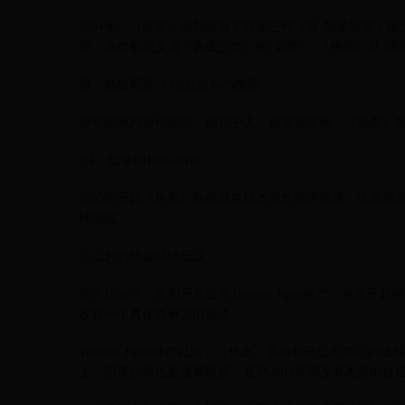
1994年，《硬派》系列推出了其第三作《新·热血硬派：
道，本作被定义为《热血少女》的“前作”。《挽歌》是“清
新・熱血硬派 くにおたちの挽歌
数年间系列新作频出，如日中天。但是很突然，《热血》
2/4、低迷期1995-2010
1995年开始《热血》新作就在日本突然销声匿迹。这里强
球游戏。
くにおの熱血闘球伝説
到了1996年，系列开发公司Technōs Japan破产。
没有一个具体而有力的说法，。
Technōs Japan破产以后，《热血》系列和该公司其它的
上。但该公司也是虚有版权，直到2003年都没有再推出过