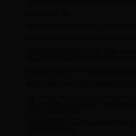
别以为是女生就能瞧不起人哦！——女の子だからってな
纵观整个《热血》系列
系列从第一作发售至今已经有36个年头，推出过的作品有4
笔者把推出过的作品作一个简单分类的话，可以粗略分为：
其中清版动作类有时候会细分为《硬派》系列和《DownT
较多，就暂且分为《躲避球》与其它运动。另外还有零星
其中《硬派》系列10作，《DT》系列8作，运动系列25作
简单区分《硬派》和《DT》系列的方法就是看标题是“硬派”还是
游戏内容来说：《硬派》跟《DT》分别有着不同的故事线
认真，人物使用头身比例较大的设计；《DT》则偏向轻松，
少例外，这个会在后面说到。
运动类基本都采用SD小人的设计。故事和设定等基本上跟
同伴们到处挑战各种运动。