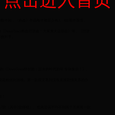
的数年间，《热血》作品每年都至少有3、4款新作面世。
DownTown热血行进曲：大家来大运动会》等。《行进
阻挠对手。
候的《DownTown特别篇：国夫的时代剧呀 全体集合！》。
说是粉丝向游戏。第一款跟主系列没有直接剧情关系的作
合！
达7款（其中2款移植）。也就是说平均不到两个月就有一款