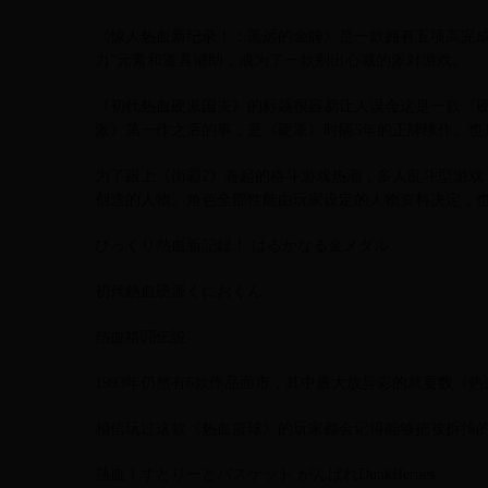
《惊人热血新纪录！：遥远的金牌》是一款拥有五项高完成
力”元素和道具辅助，成为了一款别出心裁的派对游戏。
《初代热血硬派国夫》的标题很容易让人误会这是一款《
派》第一作之后的事，是《硬派》时隔5年的正牌续作。也
为了跟上《街霸2》卷起的格斗游戏热潮，多人乱斗型游戏
创造的人物。角色全部性能由玩家设定的人物资料决定，也
びっくり熱血新記録！ はるかなる金メダル
初代熱血硬派くにおくん
熱血格闘伝説
1993年仍然有6款作品面市，其中最大放异彩的就要数《
相信玩过这款《热血篮球》的玩家都会记得能够把被拆掉
熱血！すとりーとバスケット がんばれDunkHeroes