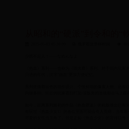
从昭和的“硬派”到令和的“
2025-05-03 05:39:09
俄罗斯世界杯时间
69
少瞧不起人！——なめんなよ
《热血》系列——也称为《国夫君》系列。对于国内玩家
日语的年代，汉字“熱血”更加方便记忆。
系列凭借着出色的动作设计、个性鲜明的像素人物、还有
内很多80、90后的玩家看到打架/清版类的游戏都会马上
如今，距离系列最初的作品《热血硬派》街机版推出已有3
有玩过《热血少女1》的各位里面可能会有人觉得：当年那
可爱的女生当主角了。但是正如《热血少女》的宣传口号