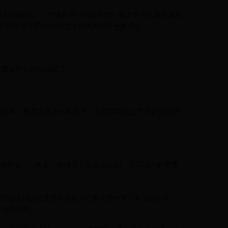
国夫们的挽歌》。对最新的《热血少女》有了解的玩家应该知
版动作”系列第一次把女性作为可用角色的作品。
的黄金时代剧就结束了。
调日本，是因为在1996年还有一款在日本外上市的街机躲避
从此开始的数年间，《热血》就进入了完全沉寂期。公司破产的原因
版权都转移到社长泷邦夫保有职位的另外一家公司Million手
任何新作品。