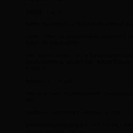
熱血硬派くにおくん
系列绝大部分游戏的主人公“国夫”的名字取自当时的开发公司Tec
1987年，《硬派》第一作移植到FC以后，运动系列的开
熟悉的2.5到3头身的人物设计。
后来《躲避球》也移植到了FC，在原来街机版的基础上作
戏中的人物和物件会一直闪烁个不停。系列的其它作品在F
个“特色”？
熱血高校ドッジボール部
相隔一年到了1989，清版动作游戏的新秀《DownTow
设计。
无论国内外，本作可能都是大众最熟悉的一作《热血》。
游戏系统在清版动作游戏的基础上，加入了“打倒敌人来挣钱
使本作受众不分老幼，大热一时。