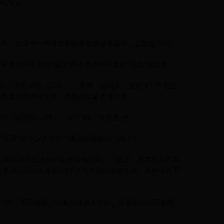
めんなよ！
6作。如果把一些移植和合集都算进来的话，总数超过60。
不良少年干架的“清版”和不良少年干架的“运动”两大类。
own（下面简称《DT》）》系列。运动类《躲避球》作品比
几作其它类和未发售。大概的印象参考下图。
（内《躲避球》9作），其它3作，未发售4作。
“ダウンタウン（英语标题River City）”。
，甚至连两位主角的女朋友都不同。《硬派》故事较为严肃
配合2.5到3头身的SD小人与夸张逗趣的表情。其中也有不
《DT》系列相通，以躲避球部为中心，体育全能的国夫跟