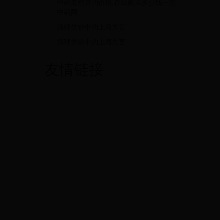
中药老鹳草的价格,在线购买多少钱一克
中药网
清稗类钞中的上海方言
清稗类钞中的上海方言
友情链接