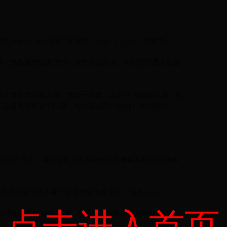
hnōs Japan社长“泷 邦夫（たき くにお）”的名字。
山作《热血高校躲避球部》也在街机推出。这时已经是大家最
出了很多优秀的调整。而另一方面，因为FC的机能问题，游
C上有时也有这个问题，可以说是FC《热血》系列的一
n热血物语》推出。继续沿用了方便制作泛用身体素材的SD角色
为系列奠定了国夫和一众角色的像素设计，深入人心。
点击进入首页
强化自己”的RPG要素。丰富的内容配合逗趣的SD角色，