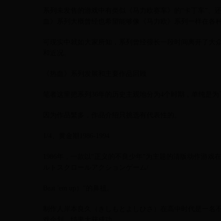
系列未发售的游戏中有类似《马力欧赛车》的“卡丁车”、还
血》系列大概曾经也希望能够像《马力欧》系列一样在各
可现实中就如大家所知，系列曾经很长一段时间离开了大
和近况。
《热血》系列发展和主要作品回顾
笔者这里把系列36年的历史主观地分为4个时期，单纯是
因为作品繁多，作品介绍只挑选有代表性的。
1/4、黄金期1986-1994
1986年，一款以“正义的不良少年”为主题的清版动作游
ルトスクロールアクションゲーム/
Beat 'em up）”的鼻祖。
制作人岸本良久（きしもとよしひさ）在高中时代是一名
戏企划，结果大获成功。