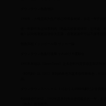
ダウンタウン熱血物語
1990年，大概是因为生产线已经准备就绪，从这一年开始
这一年新作有运动系列的《热血高校躲避球部：足球篇》和《
曲》以特殊赛跑运动会为主题，在赛跑途中可以不择手段
熱血高校ドッジボール部 サッカー編
ダウンタウン熱血行進曲 それゆけ大運動会
1991年有冠以《DownTown》之名但时代背景设定在古时
《时代剧》以《DT》系列的角色为蓝本创作新角色，可以
品。
ダウンタウンスペシャル くにおくんの時代劇だよ全員集
包括移植作的话，1992年是系列推出游戏最多的一年，多
《热血》游戏面市。