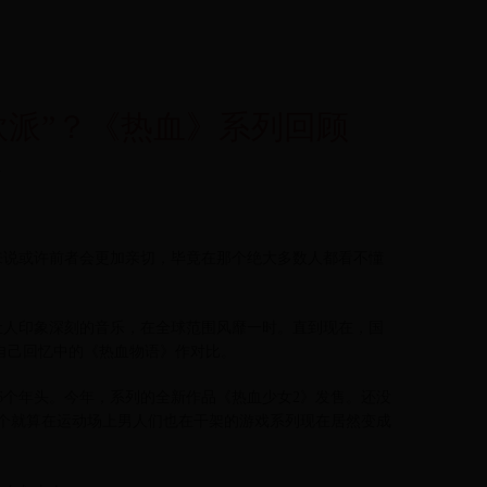
軟派”？《热血》系列回顾
1
来说或许前者会更加亲切，毕竟在那个绝大多数人都看不懂
让人印象深刻的音乐，在全球范围风靡一时。直到现在，国
跟自己回忆中的《热血物语》作对比。
6个年头。今年，系列的全新作品《热血少女2》发售。还没
个就算在运动场上男人们也在干架的游戏系列现在居然变成
：