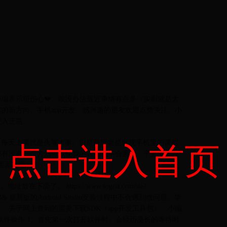
编表示很伤心💔。唉没办法最近事情有点多（实则就是太
的新方向。手机app开发。感兴趣的朋友欢迎点赞关注。小
进入正题。
年，每天上课就是头等大事。但是最近老是发现手机里的课程
点击进入首页
想有没有一个方法可以使我的课程表不会丢失。于是有了我
里弄丢吧）。
在下面了。 https://www.sogou.com/sie?
utf8&ekv=3& 最新版的Android Studio安装过程中不会遇到啥问题。毕
关于网上查到的需要下载SDK（app开发工具包）。小编
软件操作 1、首先第一次打开软件时。会经历漫长的等待时