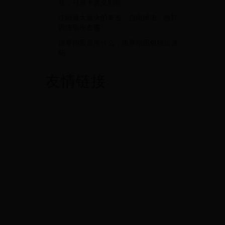
意，弓箭手含义剖析
沈阳最大最火的拳击、自由搏击、散打
训练场所在哪?
违章拍照是指什么，违章拍照包括超速
吗
友情链接