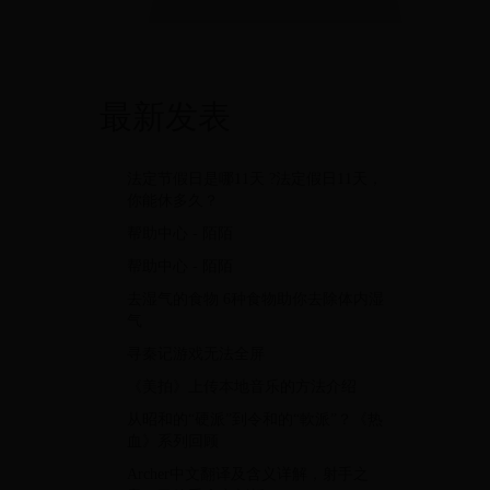
最新发表
法定节假日是哪11天 ?法定假日11天，
你能休多久？
帮助中心 - 陌陌
帮助中心 - 陌陌
去湿气的食物 6种食物助你去除体内湿
气
寻秦记游戏无法全屏
《美拍》上传本地音乐的方法介绍
从昭和的“硬派”到令和的“軟派”？《热
血》系列回顾
Archer中文翻译及含义详解，射手之