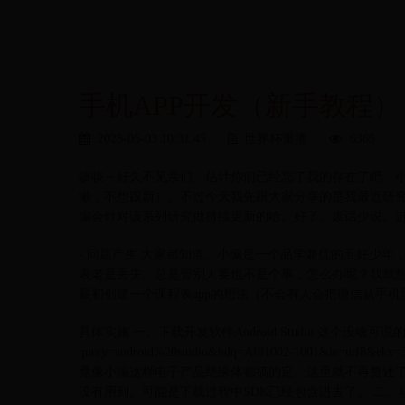
手机APP开发（新手教程）
2025-05-03 10:31:45
世界杯重播
6365
咳咳～好久不见亲们。估计你们已经忘了我的存在了吧。小
懒，不想跟新）。不过今天我先跟大家分享的是我最近研究
编会针对该系列研究做持续更新的哈。好了。废话少说。
- 问题产生 大家都知道。小编是一个品学兼优的五好少
表老是丢失。总是管别人要也不是个事，怎么办呢？我就
最初创建一个课程表app的想法（不会有人会把微信从手机
具体实施 一、下载开发软件Android Studio 这个没啥可说的。地址放
query=android%20studio&hdq=Af81002-1001&ie=
竟像小编这样电子产品绝缘体都搞的定。这里就不再赘述了。
没有用到。可能是下载过程中SDK已经包含进去了。 二、