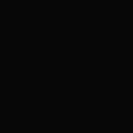
，看到进度条在动。我心里踏实了很多。
等待…这个时候。小编建议你去楼下喝一杯咖啡。时间就差不
。 这个就是你要创作的页面了，然后创建一个新项目 打
作的是一个简单的课程表app。所以我们选择Empty
方式类同。 这里给我们的app取一个温暖的名字。其他的默
大功告成了！等等…呃。还没有。还有一个重要的一步。就是调
 点那个小手机就行 点左下角的➕号。因为我已经创作过
了）。 但是里面有很多需要注意的设置。欢迎大家留言。
完成了。到这一步就拴完成了基本的步骤了。接下来就开始
w。拖动鼠标。到我们的创作界面。然后选择我们的课程表图片。
览效果。然后最最重要的一步来了。我们开发的app。总不
个自己手机里的一个正常的app使用。所以我们需要“打
ld Bundle（s）/APK（s）第一个Build APK（s）。稍
存路径 选择第一个文件发到手机就可以安装的手机上了。 三、
。我们打开app后页面很简单。没有我们想象的微信淘宝功能
解很多。欢迎关注小编。我会持续为大家更新这系列的开发
大家点赞评论。又不完善的地方。请大家多多指教。我们下一