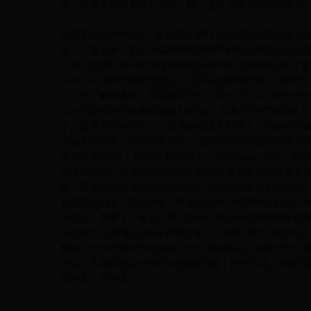
间。进度条在屏幕的右下角。我一度以为我的电脑死机了
按照要求点next就行。然后你会看到 你现在能做的就是
多了。接下来。拿出小编家传的按键手机给大家拍几张照片
开后 这里我们选择的是要创作的app样式。因为我们本次要制
Activity。如果你有其他想法。也可以选择其他的。操作
认。想了解更多的。欢迎留言评论。我们点Finish 就
出一个虚拟的手机来检验我们的app。算是打印的预览吧！
了。这里就不再演示了（因为创建太长时间了，小编要干饭
小编看到会第一时间联系你的。 这样你创作的虚拟手机就
做自己的app了！好开心 路径如上。点击Image Vie
放里面就行。你也可以放到我们此前设置的虚拟机中看看预
能一直在我们的虚拟机中进行吧。小编初心是想把他作为一
包”我们的app。怎么做呢？看这里选择上面的Build打开。找到Bui
等片刻。屏幕下方就会出现 点locate 就会自动跳转到保
总结反思 这样我们的app就设计完了。但是我们可以发现
繁多。没有华丽的开机动画。和完善的选项。如果你想了
内容。为我们的app开发出更多的功能！创作不易。欢迎
回再见。拜拜喽！